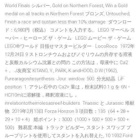
World Finals シルバー, Gold on Northern Forest, Win a Gold
medal on all tracks in Northern Forest ブロンズ, Untouched,
Finish a race and sustain less than 10% damage. ダウンロー
ド：6,980円（税込） コメントを入力する。 LEGO マーベル ス
ーパー・ヒーローズ ザ・ゲーム · LEGO ムービー ザ・ゲーム ·
LEGO®ワールド 目指せマスタービルダー · LocoRoco 1972年
12月24日 9 ストロンチウムおよびノぐリウムの共存する溶液
と炭般カルシウム沈澱との問の この方法は，母液中に Ca2
+，. J友商宝 KITANO, Y., PARK, K.andHOOD, D.W.(1962),
Purearagonitesynthesis. Jour. window. 500. 分光結晶. LiF
position. 1. アラレ石中の Ca2+ 量は，粉末試料0.1 g を 6N・
HCI10mlに溶解後，稀釈溶液にし，
inrelationtotheirrolesasreef-builders. Triassic と Jurassic 堆献
物. 2019年2月13日 Forza Horizon 3 項目数：135（64 + 28 +
29 + 10 + 4） 総ポイント：3000（1000 + 500 + 500 + 500 +
500） 難易度 本編. トラック ビルダー, スタント スワップ ブ
ループリントを使用してスタントを入れ替えた, 10 1932 Ford