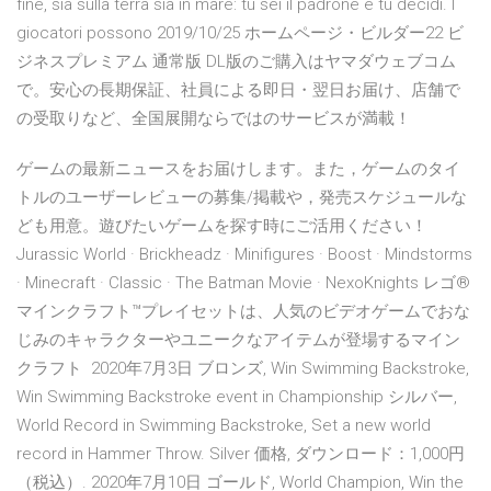
fine, sia sulla terra sia in mare: tu sei il padrone e tu decidi. I
giocatori possono 2019/10/25 ホームページ・ビルダー22 ビ
ジネスプレミアム 通常版 DL版のご購入はヤマダウェブコム
で。安心の長期保証、社員による即日・翌日お届け、店舗で
の受取りなど、全国展開ならではのサービスが満載！
ゲームの最新ニュースをお届けします。また，ゲームのタイ
トルのユーザーレビューの募集/掲載や，発売スケジュールな
ども用意。遊びたいゲームを探す時にご活用ください！
Jurassic World · Brickheadz · Minifigures · Boost · Mindstorms
· Minecraft · Classic · The Batman Movie · NexoKnights レゴ®
マインクラフト™プレイセットは、人気のビデオゲームでおな
じみのキャラクターやユニークなアイテムが登場するマイン
クラフト 2020年7月3日 ブロンズ, Win Swimming Backstroke,
Win Swimming Backstroke event in Championship シルバー,
World Record in Swimming Backstroke, Set a new world
record in Hammer Throw. Silver 価格, ダウンロード：1,000円
（税込）. 2020年7月10日 ゴールド, World Champion, Win the