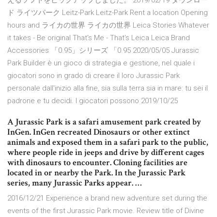
えるソフトをピックアップしました。 2019/02/19 ダウンロー
ド ライツパーク Leitz-Park Leitz-Park Rent a location Opening
hours and ライカの世界 ライカの世界 Leica Stories Whatever
it takes - Be original That's Me - That's Leica Leica Brand
Accessories 「0.95」シリーズ 「0.95 2020/05/05 Jurassic
Park Builder è un gioco di strategia e gestione, nel quale i
giocatori sono in grado di creare il loro Jurassic Park
personale dall'inizio alla fine, sia sulla terra sia in mare: tu sei il
padrone e tu decidi. I giocatori possono 2019/10/25
A Jurassic Park is a safari amusement park created by
InGen. InGen recreated Dinosaurs or other extinct
animals and exposed them in a safari park to the public,
where people ride in jeeps and drive by different cages
with dinosaurs to encounter. Cloning facilities are
located in or nearby the Park. In the Jurassic Park
series, many Jurassic Parks appear. …
2016/12/21 Experience a brand new adventure set during the
events of the first Jurassic Park movie. Review title of Divine