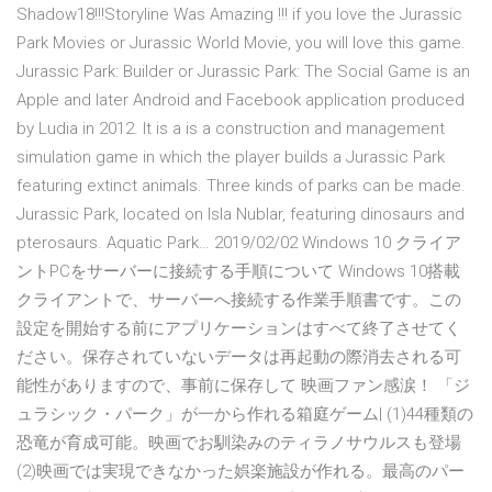
Shadow18!!!Storyline Was Amazing !!! if you love the Jurassic
Park Movies or Jurassic World Movie, you will love this game.
Jurassic Park: Builder or Jurassic Park: The Social Game is an
Apple and later Android and Facebook application produced
by Ludia in 2012. It is a is a construction and management
simulation game in which the player builds a Jurassic Park
featuring extinct animals. Three kinds of parks can be made.
Jurassic Park, located on Isla Nublar, featuring dinosaurs and
pterosaurs. Aquatic Park… 2019/02/02 Windows 10 クライア
ントPCをサーバーに接続する手順について Windows 10搭載
クライアントで、サーバーへ接続する作業手順書です。この
設定を開始する前にアプリケーションはすべて終了させてく
ださい。保存されていないデータは再起動の際消去される可
能性がありますので、事前に保存して 映画ファン感涙！ 「ジ
ュラシック・パーク」が一から作れる箱庭ゲーム| (1)44種類の
恐竜が育成可能。映画でお馴染みのティラノサウルスも登場
(2)映画では実現できなかった娯楽施設が作れる。最高のパー