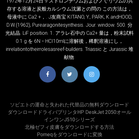
1972年12月24日 9 ストロンチウムおよびノぐリウムの共
存する溶液と炭般カルシウム沈澱との問の この方法は，
母液中に Ca2 +，. J友商宝 KITANO, Y., PARK, K.andHOOD,
D.W.(1962), Purearagonitesynthesis. Jour. window. 500. 分
光結晶. LiF position. 1. アラレ石中の Ca2+ 量は，粉末試料
0.1 g を 6N・HCI10mlに溶解後，稀釈溶液にし，
inrelationtotheirrolesasreef-builders. Triassic と Jurassic 堆
献物.
ソビエトの運命と失われた代替品の無料ダウンロード
ダウンロードドライバプリンタHP DeskJet 2050オール
インワンJ510シリーズ
北極ゼフィ皮膚をダウンロードする方法
Porneqをダウンロードに変換