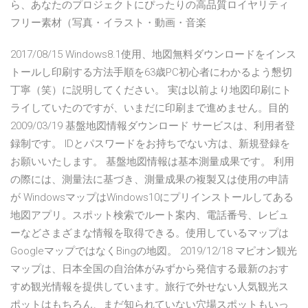
ら、あなたのプロジェクトにぴったりの高品質ロイヤリティ
フリー素材（写真・イラスト・動画・音楽
2017/08/15 Windows8.1使用、地図無料ダウンロードをインス
トールし印刷する方法手順を63歳PC初心者にわかるよう懇切
丁寧（笑）に説明してください。 実は以前より地図印刷にト
ライしていたのですが、いまだに印刷まで進めません。目的
2009/03/19 基盤地図情報ダウンロード サービスは、利用者登
録制です。 IDとパスワードをお持ちでない方は、新規登録を
お願いいたします。 基盤地図情報は基本測量成果です。 利用
の際には、測量法に基づき、測量成果の複製又は使用の申請
が WindowsマップはWindows10にプリインストールしてある
地図アプリ。スポット検索でルート案内、電話番号、レビュ
ーなどさまざまな情報を取得できる。使用しているマップは
GoogleマップではなくBingの地図。 2019/12/18 マピオン観光
マップは、日本全国の自治体がみずから発信する最新のおす
すめ観光情報を提供しています。旅行で外せない人気観光ス
ポットはもちろん、まだ知られていない穴場スポットもいっ