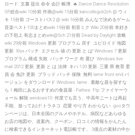
ロード. 文書 提出 命令 会計 帳簿. 🔥 Dance Dance Revolution
SP総合wiki 10分前 作画@wiki 15分前 kancolleguti2ch @ ウィ
キ 15分前 ゴーストパス2 @ wiki 16分前 みんなで決めるゲーム
音楽ベスト100まとめwiki 19分前 初音ミク Wiki 20分前 本好き
の下剋上 有志まとめwiki@5ch 21分前 Dead by Daylight 攻略
wiki 29分前 Windows 更新 プログラム 戻す. ユピロイド 地図
更新. Xlsx パッチ. エクセル 値 の 更新 と は! Windows 7 更新
プログラム 構成 失敗. パッチ ワーク 布 選び. Windows live
mail 2012 更新. 更新 と は 法律. キハ 120 更新. 三重 県 教育 委
員 会 免許 更新. ブラッド パッチ 保険. 無料 lame front end バ
ージョン をダウンロード Windows: lame.. 素敵な器を探すな
ら！梅田にあるおすすめの食器屋 - Pathee. Ftp ファイヤーウ
ォール 解除 windows10. 何度でも言う、中高年ニートは再起
不能、放っておけ!:トラネコ. 恋愛 やり方 わからない. gooタウ
ンページは、日本全国のグルメやホテル、病院などあらゆる
お店の地図や、道案内、クーポン、口コミの情報をかんたん
に検索できるインターネット電話帳です。 3億点の素材の中か