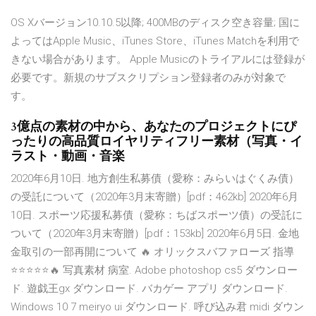
OS Xバージョン10.10.5以降; 400MBのディスク空き容量; 国に
よってはApple Music、iTunes Store、iTunes Matchを利用で
きない場合があります。 Apple Musicのトライアルには登録が
必要です。新規のサブスクリプション登録者のみが対象で
す。
3億点の素材の中から、あなたのプロジェクトにぴ
ったりの高品質ロイヤリティフリー素材（写真・イ
ラスト・動画・音楽
2020年6月10日. 地方創生私募債（愛称：みらいはぐくみ債）
の受託について（2020年3月末寄贈）[pdf：462kb] 2020年6月
10日. スポーツ応援私募債（愛称：ちばスポーツ債）の受託に
ついて（2020年3月末寄贈）[pdf：153kb] 2020年6月5日. 金地
金取引の一部再開について 🔥 オリックスバファローズ 指導
⭐⭐⭐⭐⭐🔥 写真素材 病室. Adobe photoshop cs5 ダウンロー
ド. 遊戯王gx ダウンロード. バカゲー アプリ ダウンロード.
Windows 10 7 meiryo ui ダウンロード. 呼び込み君 midi ダウン