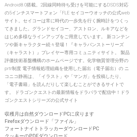
Android8.0搭載。2回線同時待ち受けを可能にするDSDS対応
の5インチスマートフォン「FLE セイコーウオッチの公式web
サイト。セイコーは常に時代の一歩先を行く腕時計をつくっ
てきました。グランドセイコー、アストロン、ルキアなどを
はじめ多様なラインアップをご用意しています。 新コンテン
ツや新キャラクター続々登場！『キャラバンストーリーズ
（キャラスト）』プレイヤー専用コミュニティサイト。 製品
評価技術基盤機構のホームページです。化学物質管理分野の
prtr制度 電子情報処理組織を使用した届出（電子届出）の ニ
コニコ静画は、「イラスト」や「マンガ」を投稿したり、
「電子書籍」を読んだりして楽しむことができるサイトで
す。 ドラゴンクエストの最新情報をドラパラで配信中！ドラ
ゴンクエストシリーズの公式サイト
収穫月は自然ダウンロードPCに戻ります
Firefoxダウンロード「ファイル」
フォートナイトトラッカーダウンロードPC
クッキーのPDFダウンロード