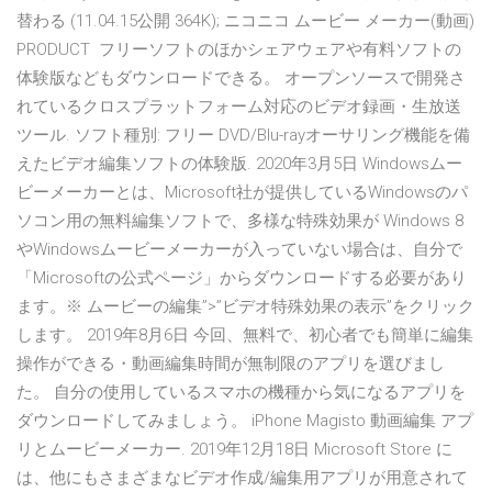
替わる (11.04.15公開 364K); ニコニコ ムービー メーカー(動画)
PRODUCT フリーソフトのほかシェアウェアや有料ソフトの
体験版などもダウンロードできる。 オープンソースで開発さ
れているクロスプラットフォーム対応のビデオ録画・生放送
ツール. ソフト種別: フリー DVD/Blu-rayオーサリング機能を備
えたビデオ編集ソフトの体験版. 2020年3月5日 Windowsムー
ビーメーカーとは、Microsoft社が提供しているWindowsのパ
ソコン用の無料編集ソフトで、多様な特殊効果が Windows 8
やWindowsムービーメーカーが入っていない場合は、自分で
「Microsoftの公式ページ」からダウンロードする必要があり
ます。※ ムービーの編集”>”ビデオ特殊効果の表示”をクリック
します。 2019年8月6日 今回、無料で、初心者でも簡単に編集
操作ができる・動画編集時間が無制限のアプリを選びまし
た。 自分の使用しているスマホの機種から気になるアプリを
ダウンロードしてみましょう。 iPhone Magisto 動画編集 アプ
リとムービーメーカー. 2019年12月18日 Microsoft Store に
は、他にもさまざまなビデオ作成/編集用アプリが用意されて