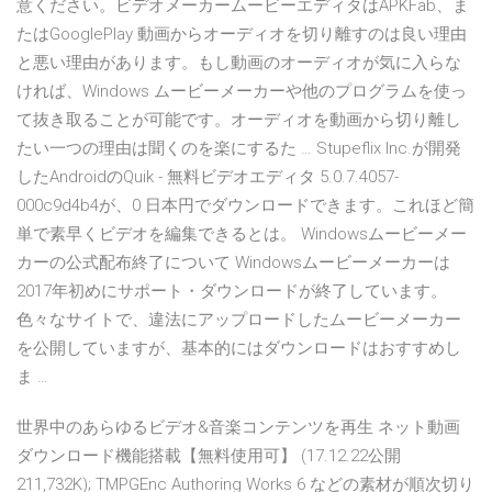
意ください。ビデオメーカームービーエディタはAPKFab、ま
たはGooglePlay 動画からオーディオを切り離すのは良い理由
と悪い理由があります。もし動画のオーディオが気に入らな
ければ、Windows ムービーメーカーや他のプログラムを使っ
て抜き取ることが可能です。オーディオを動画から切り離し
たい一つの理由は聞くのを楽にするた … Stupeflix Inc.が開発
したAndroidのQuik - 無料ビデオエディタ 5.0.7.4057-
000c9d4b4が、0 日本円でダウンロードできます。これほど簡
単で素早くビデオを編集できるとは。 Windowsムービーメー
カーの公式配布終了について Windowsムービーメーカーは
2017年初めにサポート・ダウンロードが終了しています。
色々なサイトで、違法にアップロードしたムービーメーカー
を公開していますが、基本的にはダウンロードはおすすめし
ま …
世界中のあらゆるビデオ&音楽コンテンツを再生 ネット動画
ダウンロード機能搭載【無料使用可】 (17.12.22公開
211,732K); TMPGEnc Authoring Works 6 などの素材が順次切り