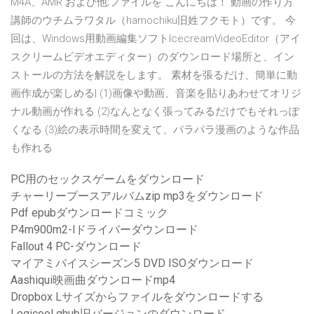
M4A、AMR および他;ファイルを こんにちは！ 動画の作り方
講師のウチムラワタル（hamochiku旧姓フクモト）です。 今
回は、Windows用動画編集ソフトIcecreamVideoEditor（アイ
スクリームビデオエディター）のダウンロード場所と、イン
ストールの方法を解説をします。 素材を張るだけ、簡単に動
画作成が楽しめる| (1)画像や動画、音楽を貼りあわせてオリジ
ナル動画が作れる (2)なんとなく張ってみるだけでもそれっぽ
くなる (3)絵の表示時間を変えて、パラパラ漫画のような作品
も作れる
PC用のセックスゲームをダウンロード
チャーリープースアルバムzip mp3をダウンロード
Pdf epubダウンロードコミック
P4m900m2-lドライバーダウンロード
Fallout 4 PC-ダウンロード
マイアミバイスシーズン5 DVD ISOダウンロード
Aashiqui映画曲ダウンロードmp4
Dropbox Lサイズからファイルをダウンロードする
Logicool ghub旧バージョンのダウンロード