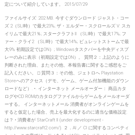
定について紹介しています。 2015/07/29
ファイルサイズ: 202 MB. 今すぐダウンロード ジャスト・コー
ズ 2（SLI時）で最大23%; ザ・エルダー・スクロールズ V: スカ
イリムで最大21％; スタークラフトII （SLI時）で最大17%; フ
ァー・クライ2 （SLI時）で最大14%; ビュレットストームで最
大9% 初期設定ではON）; Windowsタスクバーを中央ディスプ
レーのみに表示（初期設定ではON）。 質問２：上記のように
判断された理由、またその他、本報告書に関するご感想をご
記入ください。 □ 質問３：その他、ジェトロへ Playstation
Storeへのアクセス（デモ、ゲーム、ゲーム付加機能のダウン
ロードなど）. •. インターネット メールオーダー： 商品カタ
ログやCD ROMのカタログファイルからゲームをメールオーダ
ーする。 インターネットメール 消費者がオンラインゲームを
すると仮定した場合、売上を最大化するのに適当な価格設定.
は？ • 消費者が StarCraft II (under development -
http://www.starcraft2.com/). ２．AI ／ CI に関するコンペティ