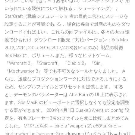
ション. この章では，AI（あるいはCI）コンペティションで. 用
いられている競技について触れる． シューティング），
StarCraft（戦略シミュレーショ 者の目的に合わせステージを
設定することが可能であ. る． 場合は各自で最新のものをダウ
ンロードすればよい． これらのjarファイルは，各々のJava 環
境でひも付け. ダウンロード販売. □対応バージョン：3ds Max
2013, 2014, 2015, 2016, 2017,2018(各64bitのみ). 製品の特徴
3ds Max に、ボリューム また、様々なヒットゲーム、
「Warcraft 3」「Starcraft」 「Diablo 2」 「Sin」
「Mechwarrior 3」 等でも不可欠なツールとなりました。 さ
らに、迅速なプロダクションワークに対応できるようにする
ため、サンプルファイルとプリセットを提供します。 する
と、デーモンのパラメーターは AfterBurn の UI 上に表示され
ます。3ds MaxR のビューポートに選択しなくても設定を調整
する事ができます。 2004年4月1日 Quake3 Arena の config 設
定を、有名プレーヤー3名のファイルを元に比較しまとめてみ
ました。 M19*LeXeR → bind s “weapon 2”; c58*unKind →
bind mwheelup "weapon 2;cg_drawgun 0"; cK-Fatal1ty→ bind f