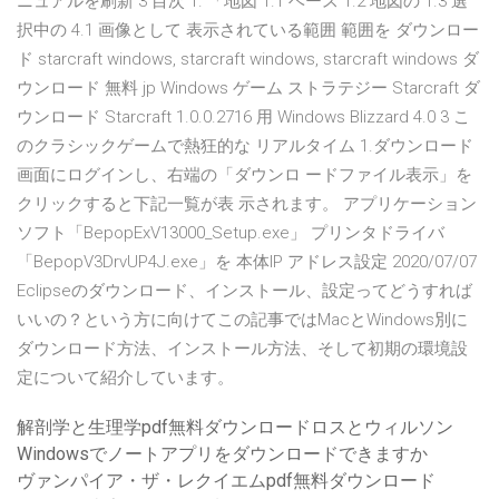
ニュアルを刷新 3 目次 1. 「地図 1.1 ベース 1.2 地図の 1.3 選
択中の 4.1 画像として 表示されている範囲 範囲を ダウンロー
ド starcraft windows, starcraft windows, starcraft windows ダ
ウンロード 無料 jp Windows ゲーム ストラテジー Starcraft ダ
ウンロード Starcraft 1.0.0.2716 用 Windows Blizzard 4.0 3 こ
のクラシックゲームで熱狂的な リアルタイム 1.ダウンロード
画面にログインし、右端の「ダウンロ ードファイル表示」を
クリックすると下記一覧が表 示されます。 アプリケーション
ソフト「BepopExV13000_Setup.exe」 プリンタドライバ
「BepopV3DrvUP4J.exe」を 本体IP アドレス設定 2020/07/07
Eclipseのダウンロード、インストール、設定ってどうすれば
いいの？という方に向けてこの記事ではMacとWindows別に
ダウンロード方法、インストール方法、そして初期の環境設
定について紹介しています。
解剖学と生理学pdf無料ダウンロードロスとウィルソン
Windowsでノートアプリをダウンロードできますか
ヴァンパイア・ザ・レクイエムpdf無料ダウンロード