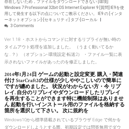
存在しないため，ファイルをダウンロードできない [環境]
Windows 7 Professional 32bit OS Internet Explorer 9 [質問] IE9を使
用して発生する以下の点についてご教示ください。 IE9 の [インタ
ーネットオプション]-[セキュリティ] タブ-[ローカル
3 Comments
Ver 1.18 ・ホストからコマンドに対するリプライが無い時の
タイムアウト処理を追加しました。 （うまく動いてるか
な…？） （オプション-環境設定-転送2） ・ファイル一覧に表
示されないファイルがあったのを修正しました。
2014年1月24日 ゲームの起動と設定変更. 購入・関連
付け StarCraft2の仕様が少しややこしいので簡単に
ですが纏めました。 状況がわからない方・今 リプ
レイ. 自分のリプレイやダウンロードしたリプレイ
を再生することができます特に機能制限はありませ
ん 起動を行いインストール用のファイルを格納する
箇所を選択して下さい。 次に規約を
Windows10から標準搭載されているブラウザ Edge で何かを
ダウンロードしようとする際、初期設定では問答無用でダウ