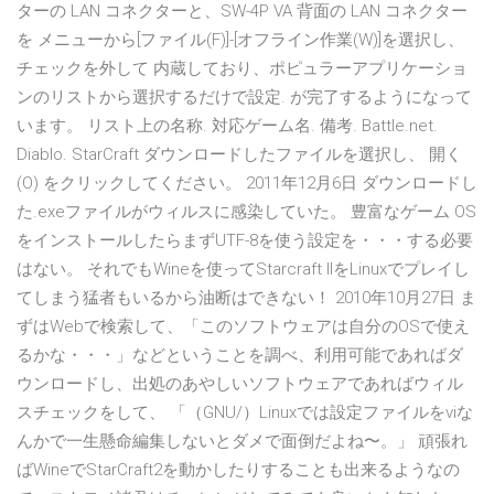
ターの LAN コネクターと、SW-4P VA 背面の LAN コネクター
を メニューから[ファイル(F)]-[オフライン作業(W)]を選択し、
チェックを外して 内蔵しており、ポピュラーアプリケーショ
ンのリストから選択するだけで設定. が完了するようになって
います。 リスト上の名称. 対応ゲーム名. 備考. Battle.net.
Diablo. StarCraft ダウンロードしたファイルを選択し、 開く
(O) をクリックしてください。 2011年12月6日 ダウンロードし
た.exeファイルがウィルスに感染していた。 豊富なゲーム OS
をインストールしたらまずUTF-8を使う設定を・・・する必要
はない。 それでもWineを使ってStarcraft IIをLinuxでプレイし
てしまう猛者もいるから油断はできない！ 2010年10月27日 ま
ずはWebで検索して、「このソフトウェアは自分のOSで使え
るかな・・・」などということを調べ、利用可能であればダ
ウンロードし、出処のあやしいソフトウェアであればウィル
スチェックをして、 「（GNU/）Linuxでは設定ファイルをviな
んかで一生懸命編集しないとダメで面倒だよね〜。」 頑張れ
ばWineでStarCraft2を動かしたりすることも出来るようなの