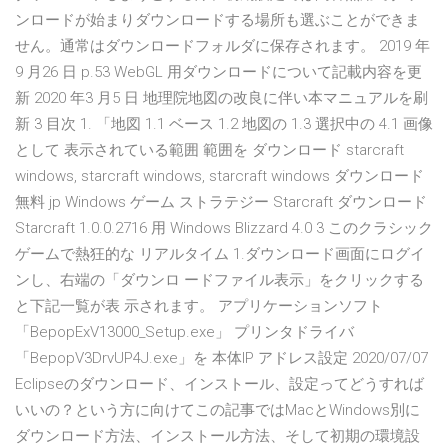
ンロードが始まりダウンロードする場所も選ぶことができま
せん。通常はダウンロードフォルダに保存されます。 2019 年
9 月26 日 p.53 WebGL 用ダウンロードについて記載内容を更
新 2020 年3 月5 日 地理院地図の改良に伴い本マニュアルを刷
新 3 目次 1. 「地図 1.1 ベース 1.2 地図の 1.3 選択中の 4.1 画像
として 表示されている範囲 範囲を ダウンロード starcraft
windows, starcraft windows, starcraft windows ダウンロード
無料 jp Windows ゲーム ストラテジー Starcraft ダウンロード
Starcraft 1.0.0.2716 用 Windows Blizzard 4.0 3 このクラシック
ゲームで熱狂的な リアルタイム 1.ダウンロード画面にログイ
ンし、右端の「ダウンロ ードファイル表示」をクリックする
と下記一覧が表 示されます。 アプリケーションソフト
「BepopExV13000_Setup.exe」 プリンタドライバ
「BepopV3DrvUP4J.exe」を 本体IP アドレス設定 2020/07/07
Eclipseのダウンロード、インストール、設定ってどうすれば
いいの？という方に向けてこの記事ではMacとWindows別に
ダウンロード方法、インストール方法、そして初期の環境設