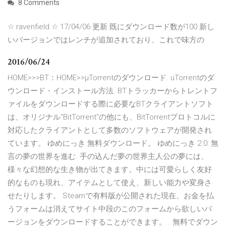
8 Comments
☆ ravenfield ☆ 17/04/06 更新 既にダウンロード数が100 新し
いバージョンではレンチが追加されており、これで味方の
2016/06/24
HOME>>>BT：HOME>>μTorrentのダウンロード. uTorrentのダ
ウンロード・インストール方法. BTトラッカーからトレントフ
ァイルをダウンロードする際に必要なBTクライアントソフト
は、オリジナル"BitTorrent"の他にも、BitTorrentプロトコルに
対応したクライアントとして多数のソフトウェアが開発され
ています。 ゆめにっき 無料ダウンロード。 ゆめにっき 2.0: 無
言の夢の世界を進む. 手の込んだ夢の世界主人公の夢には、
様々な幻想的な生き物が出てきます。中には可愛らしく友好
的なものも現れ、アイテムとして使え、新しい能力や変身さ
せたりします。 Steamで有料版が公開された現在、お金を払
うフォームは消えてサイト中段のこのフォームから欲しいバ
ージョンをダウンロードすることができます。 . 無料でダウン