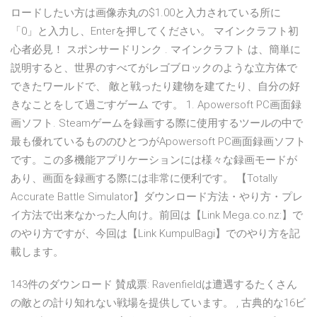
ロードしたい方は画像赤丸の$1.00と入力されている所に
「0」と入力し、Enterを押してください。 マインクラフト初
心者必見！ スポンサードリンク . マインクラフト は、簡単に
説明すると、世界のすべてがレゴブロックのような立方体で
できたワールドで、 敵と戦ったり建物を建てたり、自分の好
きなことをして過ごすゲーム です。 1. Apowersoft PC画面録
画ソフト. Steamゲームを録画する際に使用するツールの中で
最も優れているもののひとつがApowersoft PC画面録画ソフト
です。この多機能アプリケーションには様々な録画モードが
あり、画面を録画する際には非常に便利です。 【Totally
Accurate Battle Simulator】ダウンロード方法・やり方・プレ
イ方法で出来なかった人向け。前回は【Link Mega.co.nz:】で
のやり方ですが、今回は【Link KumpulBagi】でのやり方を記
載します。
143件のダウンロード 賛成票: Ravenfieldは遭遇するたくさん
の敵との計り知れない戦場を提供しています。 , 古典的な16ビ