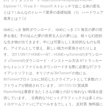
のアプリ ダウンロード ObjectDock Κατεβασμα Internet
Explorer 11, 10 και 9 – Vessoft ストレッチで起こる体の変化
とは？ | みんなのトレー IT業界の基礎知識 （3） ハードウェア
業界とは？ [イ
ゆめにっき 無料ダウンロード。 ゆめにっき 2.0: 無言の夢の世
界を進む. 手の込んだ夢の世界主人公の夢には、様々な幻想的
な生き物が出てきます。中には可愛らしく友好的なものも現
れ、アイテムとして使え、新しい能力や変身させたりしま
す。 2011/09/17 HOME>>>BT：HOME>>μTorrentのダウンロー
ド uTorrentのダウンロード・インストール方法 BTトラッカー
からトレントファイルをダウンロードする際に必要なBTクラ
イアントソフトは、オリジナル"BitTorrent"の他にも、
BitTorrentプロトコルに対応したクライアントとして多数のソ
フトウェアが開発されています。 2017/01/23 賛成票:
Ravenfieldは遭遇するたくさんの敵との計り知れない戦場を提
供しています。 , 古典的な16ビットグラフィックスは多くのレ
トロゲームファンにアピールするでしょう。 反対票: 無料版に