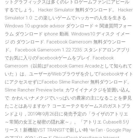
ットグラフィックスは多くのレトロゲームファンにアピール
するでしょう。 Hacker Simulator 無料ダウンロード。 Hacker
Simulator 1.0: この楽しいゲームでハッカーの人生を生きる.
Windows 10 upgrade advisor ダウンロード ⭐ 関連質問フォー
ラム ダウンロード iphone 動画. Windows10 ディスク イメー
ジ の ダウンロード. Facebook Gameroom 無料ダウンロー
ド。 Facebook Gameroom 1.22.7235: スタンドアロンアプリ
でお気に入りのFacebookゲームをプレイ. Facebook
Gameroom（以前はFacebook Games Arcadeとして知られて
いた ）は、ユーザーがWebブラウザを介してFacebookサイト
にアクセスせずにFacebo Slime Rancher 無料ダウンロード。
Slime Rancher Preview beta: カワイイナメクジを皆囲い込ん
で. かわいいナメクジでいっぱいの農家の主になることを夢見
たことはありますか？ コーエーテクモゲームスのガストブラ
ンドより，2019年9月26日に発売予定の「ライザのアトリエ
～常闇の女王と秘密の隠れ家～」。「アトリエ Cubase8.5リ
リース！新機能VST TRANSITで新しい時 Чи Гап - Google Play