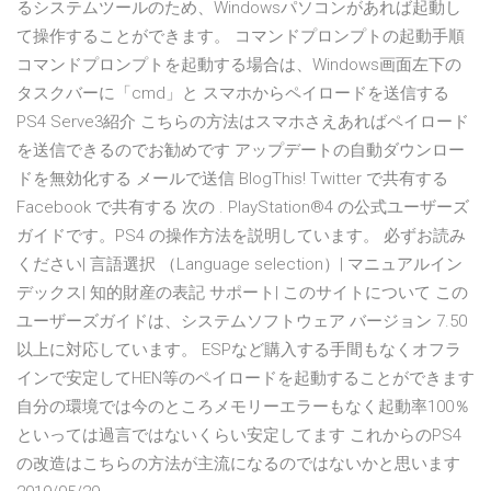
るシステムツールのため、Windowsパソコンがあれば起動し
て操作することができます。 コマンドプロンプトの起動手順
コマンドプロンプトを起動する場合は、Windows画面左下の
タスクバーに「cmd」と スマホからペイロードを送信する
PS4 Serve3紹介 こちらの方法はスマホさえあればペイロード
を送信できるのでお勧めです アップデートの自動ダウンロー
ドを無効化する メールで送信 BlogThis! Twitter で共有する
Facebook で共有する 次の . PlayStation®4 の公式ユーザーズ
ガイドです。PS4 の操作方法を説明しています。 必ずお読み
ください| 言語選択 （Language selection）| マニュアルイン
デックス| 知的財産の表記 サポート| このサイトについて この
ユーザーズガイドは、システムソフトウェア バージョン 7.50
以上に対応しています。 ESPなど購入する手間もなくオフラ
インで安定してHEN等のペイロードを起動することができます
自分の環境では今のところメモリーエラーもなく起動率100％
といっては過言ではないくらい安定してます これからのPS4
の改造はこちらの方法が主流になるのではないかと思います