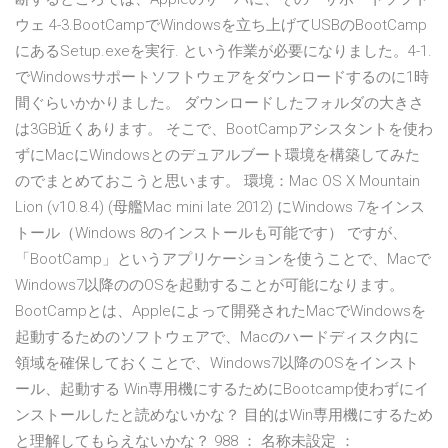
ウェ 4-3.BootCampでWindowsを立ち上げてUSBのBootCamp
にあるSetup.exeを実行. という作業が必要になりました。4-1.
でWindowsサポートソフトウェアをダウンロードするのに1時
間ぐらいかかりました。 ダウンロードしたフォルダの大きさ
は3GB近くあります。 そこで、BootCampアシスタントを使わ
ずにMacにWindowsとのデュアルブート環境を構築してみた
のでまとめておこうと思います。 環境：Mac OS X Mountain
Lion (v10.8.4) (母艦Mac mini late 2012) にWindows 7をインス
トール（Windows 8のインストールも可能です） ですが、
「BootCamp」というアプリケーションを使うことで、Macで
Windows7以降ののOSを起動することが可能になります。
BootCampとは、Appleによって開発されたMacでWindowsを
起動するためのソフトウェアで、Macのハードディスク内に
領域を確保しておくことで、Windows7以降のOSをインスト
ール、起動する Win専用機にするためにBootcamp使わずにイ
ンストールしたと読めないかな？ 目的はWin専用機にするため
と理解してもらえないかな？ 988 ： 名称未設定 ：