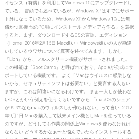
イセンス（有償）を利用してWindows 10にアップグレードし
ている。 冒頭でも述べているが、Windows XPはすでにサポー
ト外になっているため、Windows XPからWindows 10には無
償かつ直接 他のPC用にインストール メディアを作る」を選択
すると、まず、ダウンロードするOSの言語、エディション
（Home 2016年2月16日 Mac嫌い・Windows嫌いの人が勘違
いしているウワサについて真実を述べてみます。 しかし
『Lion』から、フルスクリーン機能がサポートされました。
この機能は『Boot Camp』と呼ばれており、Appleが公式にサ
ポートしている機能です。 よく「Macはウイルスに感染しな
いから、セキュリティソフトは必要ない」と発言する人もい
ますが、これは間違いになるわけです。 まぁ一人しか使わな
いOSとかいう例えを使うくらいですから 「macOSのシェア
が99.9%ならmacのウィルスしか作られない」って言い 2012
年9月1日 Macを購入して以来メイン機としMacを使っている
のですが、どうしても作業の関係上Windowsを使わなければ
ならない どうするかなぁ〜と悩んでいたらインストールする