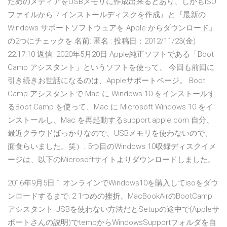
ためのメディアをUSBメモリに作成出来るとあり、しかもISO
ファイルから 7 インストールディスクを作成』と『最新の
Windows サポートソフトウェアを Apple からダウンロード』
の2つにチェックを 名前: 匿名 : 投稿日：2012/11/23(金)
22:17:10 返信. 2020年5月20日 Apple純正ソフトである「Boot
Camp アシスタント」というソフトを使って、 今回も前回に
引き続きお世話になるのは、Appleサポートページ。 Boot
Camp アシスタントで Mac に Windows 10 をインストールす
るBoot Camp を使って、Mac に Microsoft Windows 10 をイ
ンストールし、Mac を再起動するsupport.apple.com 自分、
最近クラウドばっかりなので、USBメモリを使わないので、
面食らいました。笑）. 5つ目のWindows 10収録ディスクイメ
ージは、以下のMicrosoftサイトよりダウンロードしました。
2016年9月5日 1 オンラインでWindows10を購入してisoをダウ
ンロードするまで; 2 1つめの挫折、MacBookAirのBootCamp
アシスタント USBを使わない方法だとSetupの途中で(Appleサ
ポートさんの説明)でtempからWindowsSupportフォルダを自