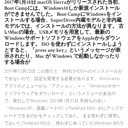
2017年1月18日 macOS Sierraがリリースされた当初、
Boot Campには、Windows10しか新規インストール
ができませんでした。 Boot CampにWindowsをイン
ストールする場合、SuperDrive内蔵モデルと非内蔵
モデルでは、インストールの方法が異なります。 古
いMacの場合、USBメモリを用意して、最新の
WindowsサポートソフトウェアをAppleからダウン
ロードします。 ISO を使わずにインストールしよう
とすると、「press any key」というメッセージが表
示されたり、Mac が Windows で起動しなかったり
する場合が
2015年12月22日 この形だと、外付けHDDへのインストールが
できないので、設定を変更する必要があります。 Bootcamp
アプリのメニューから「アクション」＝＞「Windowsサポー
トソフトウェアをダウンロード」というメニューがあるの
で、実行してWindows 2015年7月31日 手持ちの古い
「Windows XP」搭載ノートPC（ThinkPad X60）がにアップグ
レードできるのかをチェックしてみた。 まま使わずに保管し
ておいたThinkpad X60と、使わずに余っていたWindows 8のラ