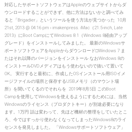
対応したサポートソフトウェアはAppleのウェブサイトからダ
ウンロードすることができず、他に方法はないかと調べてみ
ると「Brigadier」というツールを使う方法が見つかった 10月
21st, 2013 @ 04:16 pm › imakenpress. iMac（21.5-inch, Late
2013）にBoot CampにてWindows 8.1（Windows 8経由アップ
グレード）をインストールしてみました。 最新のWindowsサ
ポートソフトウェアをAppleからダウンロード□Windows 7 ま
たはそれ以降のバージョンをインストール なおWindows 8の
インストールDVDメディアはもう使わないので抜いて置いて
OK。 実行すると最初に、作成したOSインストール用ISOイメ
ージファイルの場所と保存するUSBメモリ（のマウント場
所）を聞いてくるのでそれらを 2019年8月5日 このBoot
Campを使用してWindowsを使えるようにするためには、当然
Windowsのライセンス（プロダクトキー）が別途必要になり
ます。1万円 話は変わって、先ほど機材の整理をしていたとこ
ろ、今ではすっかり使わなくなってしまったWindows8のライ
センスを発見しました。 「Windowsサポートソフトウェア」