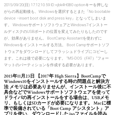
2015/09/20(日) 17:12:10.59 ID:+jbk4H0B0 optionキーを押しな
がらの再起動後も、Windowsを選択するとまた「No bootable
device –insert boot disk and press key」となってしまいま
す。 WindowsサポートソフトウェアとWindows7インストー
ルディスクのUSBポートの位置を変えてみたりもしたのです
が、効果がありません。 BootCamp Assistantを使わずに
Windowsをインストールする方法。 Boot Campサポートソフ
トウェアをダウンロードしてフラッシュドライブにコピーし
ます。これは後で必要になります。 "MS-DOS（FAT）"フォー
マットのパーティションを作成する必要があります。
2015年11月23日 【2017年 High Sierra】BootCampで
Windows10をインストールする時の問題点と解決方
法 メモリは必要ありませんが、インストール後に不
具合などでWindowsサポートソフトウェアを使って
ドライバの再インストールをする場合は、USBメモ
リ、もしくはSDカードが必要になります。 Macに標
準で装備されている「Boot Camp アシスタント」ア
プリを使い、ダウンロードした.isoファイルを読み